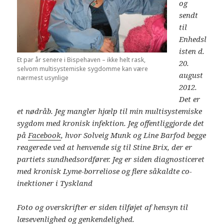
og
sendt
til
Enhedsl
isten d.
Et par år senere i Bispehaven – ikke helt rask,
20.
selvom multisystemiske sygdomme kan være
august
nærmest usynlige
2012.
Det er
et nødråb. Jeg mangler hjælp til min multisystemiske
sygdom med kronisk infektion. Jeg offentliggjorde det
på
Facebook
, hvor Solveig Munk og Line Barfod begge
reagerede ved at henvende sig til Stine Brix, der er
partiets sundhedsordfører. Jeg er siden diagnosticeret
med kronisk Lyme-borreliose og flere såkaldte co-
inektioner i Tyskland
Foto og overskrifter er siden tilføjet af hensyn til
læsevenlighed og genkendelighed.