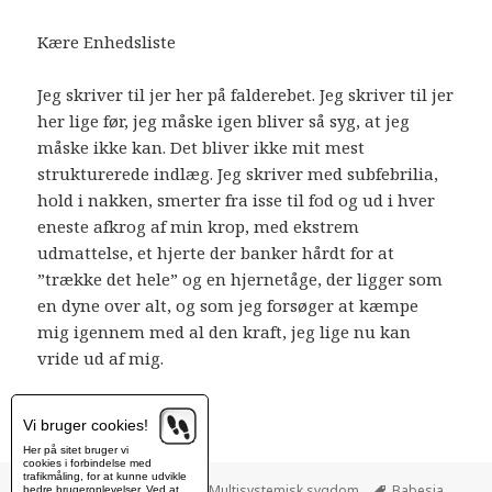
Kære Enhedsliste
Jeg skriver til jer her på falderebet. Jeg skriver til jer
her lige før, jeg måske igen bliver så syg, at jeg
måske ikke kan. Det bliver ikke mit mest
strukturerede indlæg. Jeg skriver med subfebrilia,
hold i nakken, smerter fra isse til fod og ud i hver
eneste afkrog af min krop, med ekstrem
udmattelse, et hjerte der banker hårdt for at
”trække det hele” og en hjernetåge, der ligger som
en dyne over alt, og som jeg forsøger at kæmpe
mig igennem med al den kraft, jeg lige nu kan
vride ud af mig.
Continue reading
Åbent brev til Enhedslisten
Vi bruger cookies!
Her på sitet bruger vi
cookies i forbindelse med
trafikmåling, for at kunne udvikle
Posted
7. september 2012
Categories
Multisystemisk sygdom
Tags
Babesia
,
bedre brugeroplevelser. Ved at