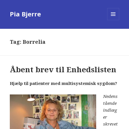
Pia Bjerre
MENU
AND
WIDGETS
Tag:
Borrelia
Åbent brev til Enhedslisten
Hjælp til patienter med multisystemisk sygdom?
Nedens
tående
indlæg
er
skrevet