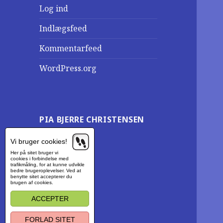
Log ind
Indlægsfeed
Kommentarfeed
WordPress.org
PIA BJERRE CHRISTENSEN
Vi bruger cookies!
Her på sitet bruger vi
cookies i forbindelse med
trafikmåling, for at kunne udvikle
bedre brugeroplevelser. Ved at
benytte sitet accepterer du
brugen af cookies.
ACCEPTER
FORLAD SITET