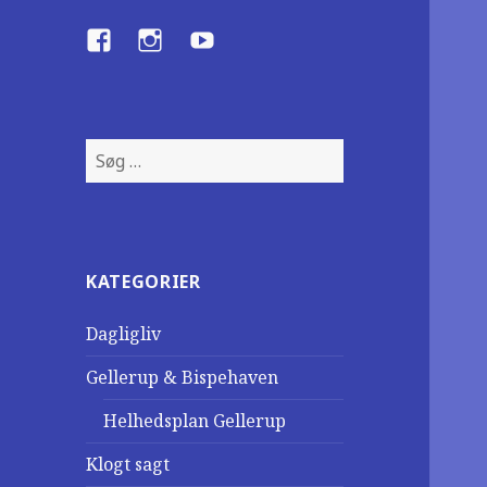
Facebook
Instagram
YouTube
S
ø
g
e
f
KATEGORIER
t
e
Dagligliv
r
:
Gellerup & Bispehaven
Helhedsplan Gellerup
Klogt sagt