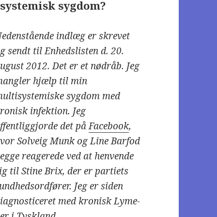
isystemisk sygdom?
edenstående indlæg er skrevet
g sendt til Enhedslisten d. 20.
ugust 2012. Det er et nødråb. Jeg
angler hjælp til min
ultisystemiske sygdom med
ronisk infektion. Jeg
ffentliggjorde det på
Facebook
,
vor Solveig Munk og Line Barfod
egge reagerede ved at henvende
ig til Stine Brix, der er partiets
undhedsordfører. Jeg er siden
iagnosticeret med kronisk Lyme-
ner i Tyskland