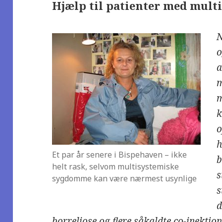
Hjælp til patienter med mult
N
o
a
m
m
k
o
h
Et par år senere i Bispehaven – ikke
b
helt rask, selvom multisystemiske
s
sygdomme kan være nærmest usynlige
s
d
borreliose og flere såkaldte co-inektio