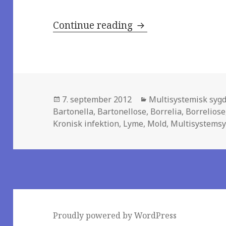
Continue reading
Åbent brev til Enhe
Posted
7. september 2012
Categories
Multisystemisk syg
Bartonella
on
,
Bartonellose
,
Borrelia
,
Borreliose
Kronisk infektion
,
Lyme
,
Mold
,
Multisystems
Proudly powered by WordPress