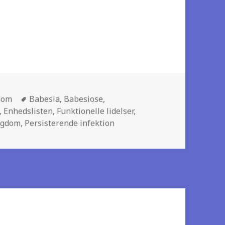
dslisten
dom
Tags
Babesia
,
Babesiose
,
,
Enhedslisten
,
Funktionelle lidelser
,
ygdom
,
Persisterende infektion