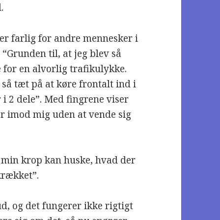
.
k er farlig for andre mennesker i
 “Grunden til, at jeg blev så
e for en alvorlig trafikulykke.
 så tæt på at køre frontalt ind i
r i 2 dele”. Med fingrene viser
ver imod mig uden at vende sig
g min krop kan huske, hvad der
skrækket”.
d, og det fungerer ikke rigtigt