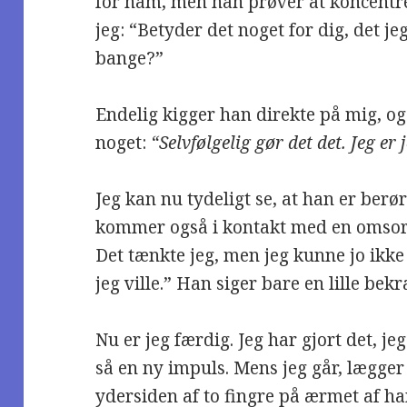
for ham, men han prøver at koncentre
jeg: “Betyder det noget for dig, det je
bange?”
Endelig kigger han direkte på mig, og
noget:
“Selvfølgelig gør det det. Jeg er 
Jeg kan nu tydeligt se, at han er berørt
kommer også i kontakt med en omsorg 
Det tænkte jeg, men jeg kunne jo ikke 
jeg ville.” Han siger bare en lille bek
Nu er jeg færdig. Jeg har gjort det, 
så en ny impuls. Mens jeg går, lægger
ydersiden af to fingre på ærmet af ha