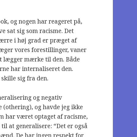
ok, og nogen har reageret på,
ve sat sig som racisme. Det
ærre i høj grad er præget af
æger vores forestillinger, vaner
gt lægger mærke til den. Både
ne har internaliseret den.
ille sig fra den.
neralisering og negativ
(othering), og havde jeg ikke
 har været optaget af racisme,
il at generalisere: “Det er også
ænd. De har ingen respekt for