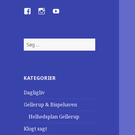
Facebook
Instagram
YouTube
S
ø
g
e
f
KATEGORIER
t
e
Dagligliv
r
:
Gellerup & Bispehaven
Helhedsplan Gellerup
Klogt sagt