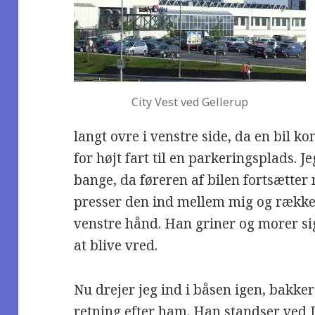
City Vest ved Gellerup
langt ovre i venstre side, da en bil
for højt fart til en parkeringsplads. J
bange, da føreren af bilen fortsætte
presser den ind mellem mig og række
venstre hånd. Han griner og morer sig 
at blive vred.
Nu drejer jeg ind i båsen igen, bakke
retning efter ham. Han standser ved 