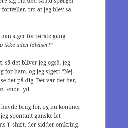
re sig om det, så nu spørger
g fortæller, om at jeg blev så
 han siger for første gang
jo ikke uden følelser!”
, så det bliver jeg også. Jeg
for ham, og jeg siger: “Nej.
se det på dig. Det var det her,
ræftende lyd.
jeg havde brug for, og nu kommer
 jeg spontant ganske let
ns T-shirt, der sidder omkring