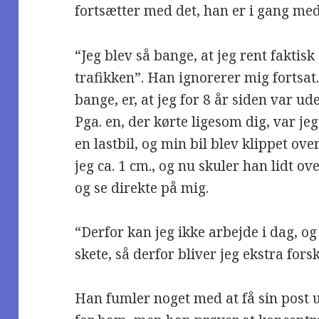
fortsætter med det, han er i gang med
“Jeg blev så bange, at jeg rent faktis
trafikken”. Han ignorerer mig fortsat.
bange, er, at jeg for 8 år siden var ud
Pga. en, der kørte ligesom dig, var jeg
en lastbil, og min bil blev klippet ove
jeg ca. 1 cm., og nu skuler han lidt o
og se direkte på mig.
“Derfor kan jeg ikke arbejde i dag, o
skete, så derfor bliver jeg ekstra for
Han fumler noget med at få sin post u