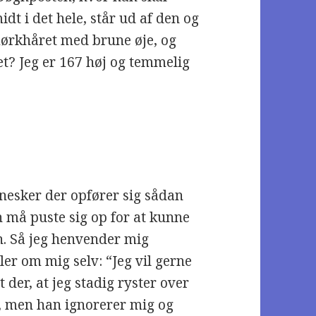
idt i det hele, står ud af den og
mørkhåret med brune øje, og
net? Jeg er 167 høj og temmelig
nnesker der opfører sig sådan
 må puste sig op for at kunne
en. Så jeg henvender mig
er om mig selv: “Jeg vil gerne
et der, at jeg stadig ryster over
gt, men han ignorerer mig og