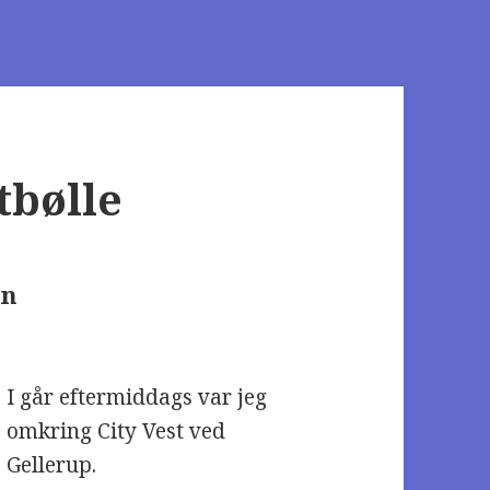
tbølle
en
I går eftermiddags var jeg
omkring City Vest ved
Gellerup.