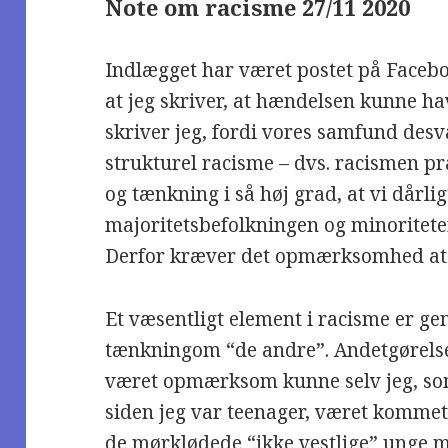
Note om racisme 27/11 2020
Indlægget har været postet på Facebo
at jeg skriver, at hændelsen kunne ha
skriver jeg, fordi vores samfund desv
strukturel racisme – dvs. racismen pr
og tænkning i så høj grad, at vi dårli
majoritetsbefolkningen og minoriteter
Derfor kræver det opmærksomhed at sk
Et væsentligt element i racisme er ge
tænkningom “de andre”. Andetgørelse 
været opmærksom kunne selv jeg, som
siden jeg var teenager, været kommet t
de mørklødede “ikke vestlige” unge m