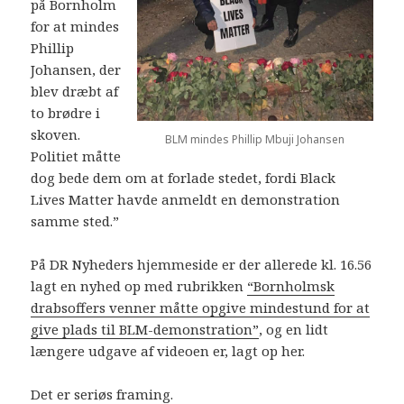
på Bornholm
for at mindes
Phillip
Johansen, der
blev dræbt af
to brødre i
skoven.
BLM mindes Phillip Mbuji Johansen
Politiet måtte
dog bede dem om at forlade stedet, fordi Black
Lives Matter havde anmeldt en demonstration
samme sted.”
På DR Nyheders hjemmeside er der allerede kl. 16.56
lagt en nyhed op med rubrikken
“Bornholmsk
drabsoffers venner måtte opgive mindestund for at
give plads til BLM-demonstration”
, og en lidt
længere udgave af videoen er, lagt op her.
Det er seriøs framing.