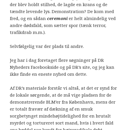
der blev holdt stilhed, de lagde en krans og de
tændte levende lys. Demonstration? De kom med
fred, og en sådan
ceremoni
er helt almindelig ved
andre dødsfald, som sætter spor (tænk terror,
trafikdrab m.m.).
Selvfølgelig var der plads til andre.
Jeg har i dag foretaget flere søgninger på DR
Nyheders Facebookside og på DR’s site, og jeg kan
ikke finde en eneste nyhed om dette.
Af DR’s materiale forstår vi altså, at det er synd for
de lokale sørgende, at de må vige pladsen for de
demonstrerende BLM’er fra København, mens der
er totalt fravær af dækning af en smuk
sorgbetynget mindehøjtidelighed for en brutalt
myrdet og tortureret sort mand, hvis i hvert fald
ene bøddel var kendt for højreradikale dybt