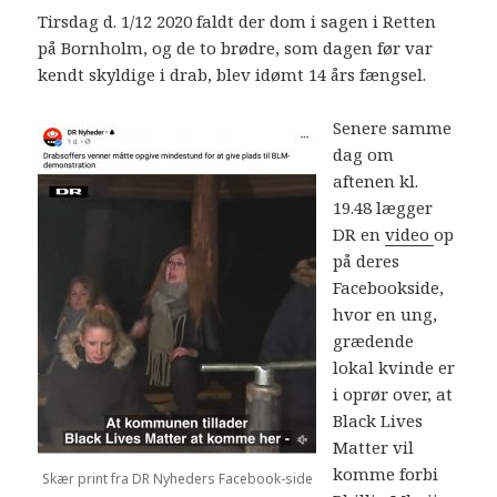
Tirsdag d. 1/12 2020 faldt der dom i sagen i Retten
på Bornholm, og de to brødre, som dagen før var
kendt skyldige i drab, blev idømt 14 års fængsel.
Senere samme
dag om
aftenen kl.
19.48 lægger
DR en
video
op
på deres
Facebookside,
hvor en ung,
grædende
lokal kvinde er
i oprør over, at
Black Lives
Matter vil
komme forbi
Skær print fra DR Nyheders Facebook-side