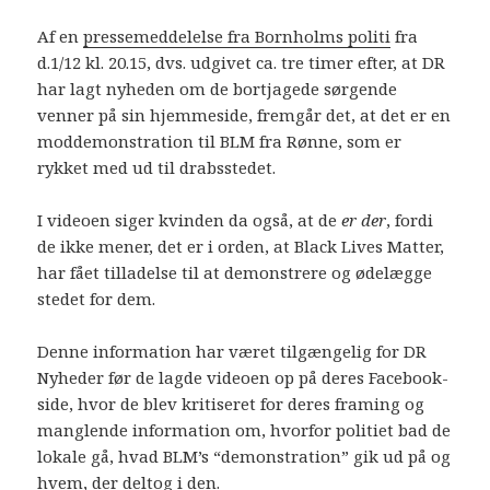
Af en
pressemeddelelse fra Bornholms politi
fra
d.1/12 kl. 20.15, dvs. udgivet ca. tre timer efter, at DR
har lagt nyheden om de bortjagede sørgende
venner på sin hjemmeside, fremgår det, at det er en
moddemonstration til BLM fra Rønne, som er
rykket med ud til drabsstedet.
I videoen siger kvinden da også, at de
er der
, fordi
de ikke mener, det er i orden, at Black Lives Matter,
har fået tilladelse til at demonstrere og ødelægge
stedet for dem.
Denne information har været tilgængelig for DR
Nyheder før de lagde videoen op på deres Facebook-
side, hvor de blev kritiseret for deres framing og
manglende information om, hvorfor politiet bad de
lokale gå, hvad BLM’s “demonstration” gik ud på og
hvem, der deltog i den.