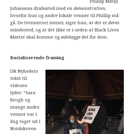
Phillip Mbuji
Johansens drabssted med en
demonstration
,
hvorfor hun og andre lokale venner til Phillip må
gå. De (vennerne) mener, siger hun, at det er
deres
mindested, og at det ikke er i orden at Black Lives
Matter skal komme og
ødelægge
det for dem.
Racialiserende framing
DR Nyheders
tekst til
videoen
lyder: “Sara
Krogh og
mange andre
venner var i
dag taget ud i
Nordskoven