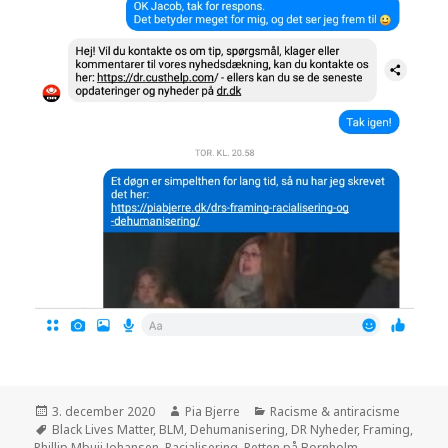
Posted
3. december 2020
Author
Pia Bjerre
Categories
Racisme & antiracisme
on
Tags
Black Lives Matter
,
BLM
,
Dehumanisering
,
DR Nyheder
,
Framing
,
Phillip Mbuji Johansen
,
Racialisering
,
Retten på Bornholm