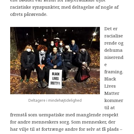
racistiske synspunkter, med deltagelse af nogle af
ofrets pårørende.
Det er
racialise
rende og
dehuma
niserend
e
framing.
Black
Lives
Matter
kommer
Deltagere i mindehøjtidelighed
til at
fremstå som uempatiske med manglende respekt
for andre menneskers sorg. Som mennesker, der
har vilje til at fortrænge andre for selv at få plads –