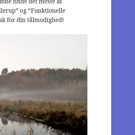
nne finde det meste af
llerup” og “Funktionelle
 Tak for din tålmodighed!