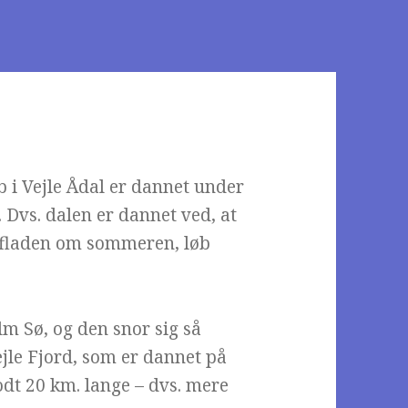
i Vejle Ådal er dannet under
l. Dvs. dalen er dannet ved, at
rfladen om sommeren, løb
lm Sø, og den snor sig så
le Fjord, som er dannet på
t 20 km. lange – dvs. mere