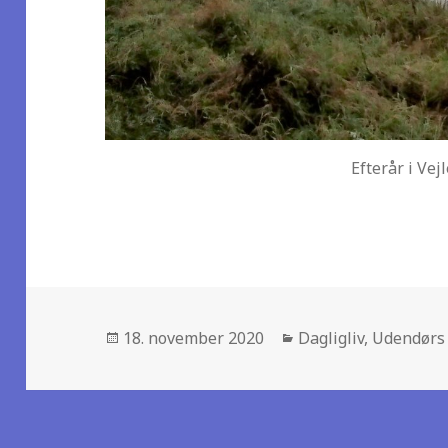
Efterår i Vej
Posted
18. november 2020
Categories
Dagligliv
,
Udendørs
on