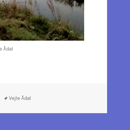
le Ådal
Tags
Vejle Ådal