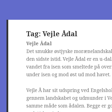
Tag:
Vejle Ådal
Vejle Ådal
Det smukke østjyske morænelandskab 
den sidste istid. Vejle Ådal er en u-da
vandet fra isen som smeltede på ove
under isen og mod øst ud mod havet.
Vejle Å har sit udspring ved Engelsho
gennem landskabet og udmunder i Vej
samme måde som ådalen. Begge er god