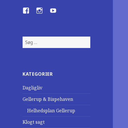
Facebook
Instagram
YouTube
S
ø
g
e
f
KATEGORIER
t
e
Dagligliv
r
:
Gellerup & Bispehaven
Helhedsplan Gellerup
Klogt sagt