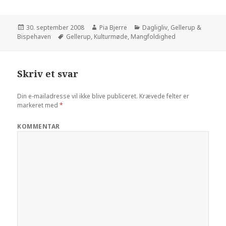
Posted
30. september 2008
Author
Pia Bjerre
Categories
Dagligliv
,
Gellerup &
Bispehaven
on
Tags
Gellerup
,
Kulturmøde
,
Mangfoldighed
Skriv et svar
Din e-mailadresse vil ikke blive publiceret.
Krævede felter er
markeret med
*
KOMMENTAR